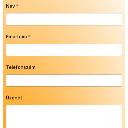
Név
*
Email cím
*
c
Telefonszám
í
m
*
N
é
v
Üzenet