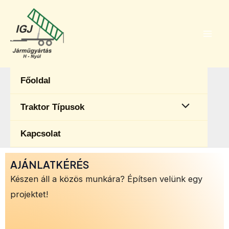
Skip
Mai
to
Men
content
Főoldal
Menu
Traktor Típusok
Toggle
Kapcsolat
AJÁNLATKÉRÉS
Készen áll a közös munkára? Építsen velünk egy
projektet!